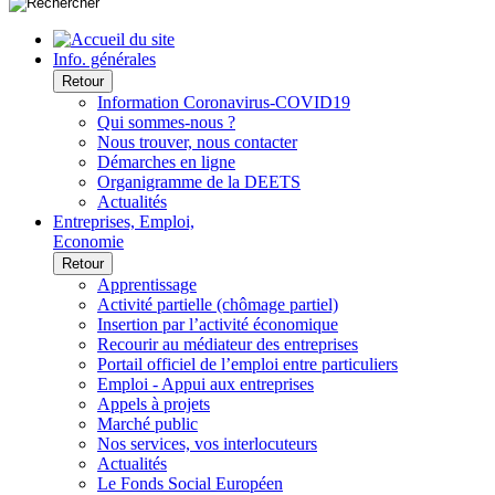
Info. générales
Retour
Information Coronavirus-COVID19
Qui sommes-nous ?
Nous trouver, nous contacter
Démarches en ligne
Organigramme de la DEETS
Actualités
Entreprises, Emploi,
Economie
Retour
Apprentissage
Activité partielle (chômage partiel)
Insertion par l’activité économique
Recourir au médiateur des entreprises
Portail officiel de l’emploi entre particuliers
Emploi - Appui aux entreprises
Appels à projets
Marché public
Nos services, vos interlocuteurs
Actualités
Le Fonds Social Européen