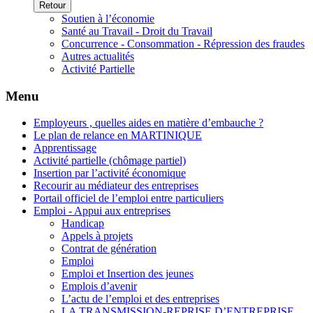
Retour
Soutien à l’économie
Santé au Travail - Droit du Travail
Concurrence - Consommation - Répression des fraudes
Autres actualités
Activité Partielle
Menu
Employeurs , quelles aides en matière d’embauche ?
Le plan de relance en MARTINIQUE
Apprentissage
Activité partielle (chômage partiel)
Insertion par l’activité économique
Recourir au médiateur des entreprises
Portail officiel de l’emploi entre particuliers
Emploi - Appui aux entreprises
Handicap
Appels à projets
Contrat de génération
Emploi
Emploi et Insertion des jeunes
Emplois d’avenir
L’actu de l’emploi et des entreprises
LA TRANSMISSION-REPRISE D’ENTREPRISE