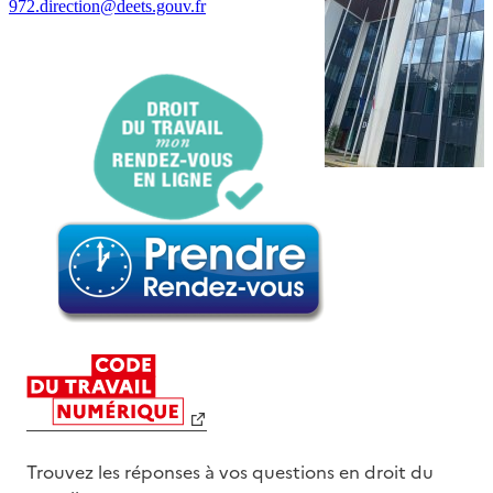
972.direction@deets.gouv.fr