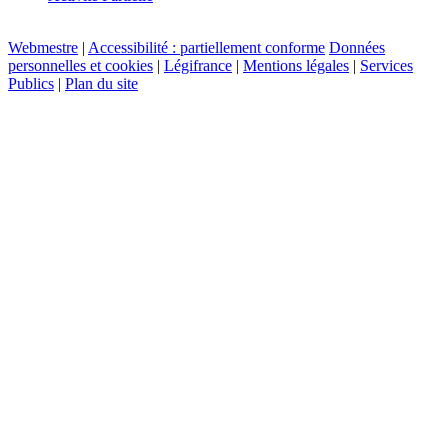
Webmestre
|
Accessibilité : partiellement conforme
Données
personnelles et cookies
|
Légifrance
|
Mentions légales
|
Services
Publics
|
Plan du site