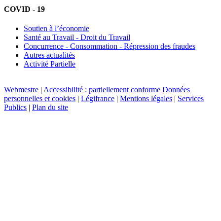
COVID - 19
Soutien à l’économie
Santé au Travail - Droit du Travail
Concurrence - Consommation - Répression des fraudes
Autres actualités
Activité Partielle
Webmestre
|
Accessibilité : partiellement conforme
Données
personnelles et cookies
|
Légifrance
|
Mentions légales
|
Services
Publics
|
Plan du site