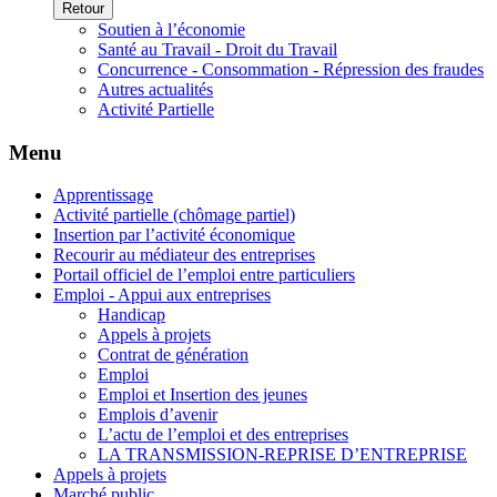
Retour
Soutien à l’économie
Santé au Travail - Droit du Travail
Concurrence - Consommation - Répression des fraudes
Autres actualités
Activité Partielle
Menu
Apprentissage
Activité partielle (chômage partiel)
Insertion par l’activité économique
Recourir au médiateur des entreprises
Portail officiel de l’emploi entre particuliers
Emploi - Appui aux entreprises
Handicap
Appels à projets
Contrat de génération
Emploi
Emploi et Insertion des jeunes
Emplois d’avenir
L’actu de l’emploi et des entreprises
LA TRANSMISSION-REPRISE D’ENTREPRISE
Appels à projets
Marché public