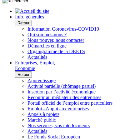
Info. générales
Retour
Information Coronavirus-COVID19
Qui sommes-nous ?
Nous trouver, nous contacter
Démarches en ligne
Organigramme de la DEETS
Actualités
Entreprises, Emploi,
Economie
Retour
Apprentissage
Activité partielle (chômage partiel)
Insertion par l’activité économique
Recourir au médiateur des entreprises
Portail officiel de l’emploi entre particuliers
Emploi - Appui aux entreprises
Appels à projets
Marché public
Nos services, vos interlocuteurs
Actualités
Le Fonds Social Européen