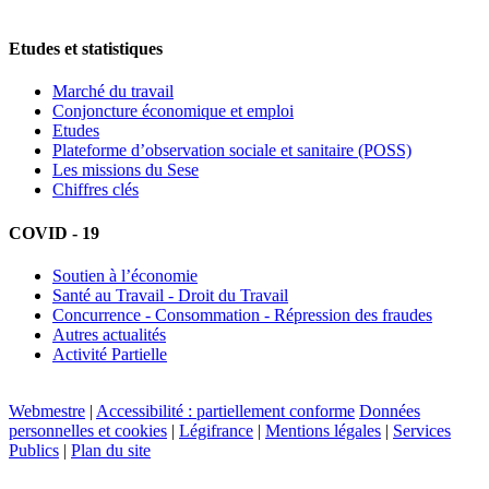
Etudes et statistiques
Marché du travail
Conjoncture économique et emploi
Etudes
Plateforme d’observation sociale et sanitaire (POSS)
Les missions du Sese
Chiffres clés
COVID - 19
Soutien à l’économie
Santé au Travail - Droit du Travail
Concurrence - Consommation - Répression des fraudes
Autres actualités
Activité Partielle
Webmestre
|
Accessibilité : partiellement conforme
Données
personnelles et cookies
|
Légifrance
|
Mentions légales
|
Services
Publics
|
Plan du site