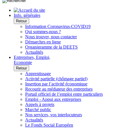
Info. générales
Retour
Information Coronavirus-COVID19
Qui sommes-nous ?
Nous trouver, nous contacter
Démarches en ligne
Organigramme de la DEETS
Actualités
Entreprises, Emploi,
Economie
Retour
Apprentissage
Activité partielle (chômage partiel)
Insertion par l’activité économique
Recourir au médiateur des entreprises
Portail officiel de l’emploi entre particuliers
Emploi - Appui aux entreprises
Appels à projets
Marché public
Nos services, vos interlocuteurs
Actualités
Le Fonds Social Européen