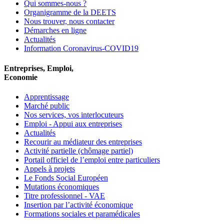
Qui sommes-nous ?
Organigramme de la DEETS
Nous trouver, nous contacter
Démarches en ligne
Actualités
Information Coronavirus-COVID19
Entreprises, Emploi,
Economie
Apprentissage
Marché public
Nos services, vos interlocuteurs
Emploi - Appui aux entreprises
Actualités
Recourir au médiateur des entreprises
Activité partielle (chômage partiel)
Portail officiel de l’emploi entre particuliers
Appels à projets
Le Fonds Social Européen
Mutations économiques
Titre professionnel - VAE
Insertion par l’activité économique
Formations sociales et paramédicales