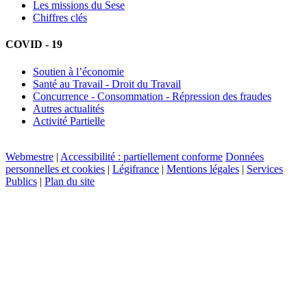
Les missions du Sese
Chiffres clés
COVID - 19
Soutien à l’économie
Santé au Travail - Droit du Travail
Concurrence - Consommation - Répression des fraudes
Autres actualités
Activité Partielle
Webmestre
|
Accessibilité : partiellement conforme
Données
personnelles et cookies
|
Légifrance
|
Mentions légales
|
Services
Publics
|
Plan du site