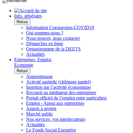
Info. générales
Retour
Information Coronavirus-COVID19
Qui sommes-nous ?
Nous trouver, nous contacter
Démarches en ligne
Organigramme de la DEETS
Actualités
Entreprises, Emploi,
Economie
Retour
Apprentissage
Activité partielle (chômage partiel)
Insertion par l’activité économique
Recourir au médiateur des entreprises
Portail officiel de l’emploi entre particuliers
Emploi - Appui aux entreprises
Appels à projets
Marché public
Nos services, vos interlocuteurs
Actualités
Le Fonds Social Européen