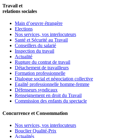
Travail et
relations sociales
Main d’oeuvre étrangère
Elections
Nos services, vos interlocuteurs
Santé et Sécurité au Travail
Conseillers du salarié
Inspection du travail
Actualité
Rupture du contrat de travail
Détachement de travailleurs
Formation professionnelle
Dialogue social et négociation collective
Egalité professionnelle homme-femme
Défenseurs syndicaux
Renseignement en droit du Travail
Commission des enfants du spectacle
Concurrence et Consommation
Nos services, vos interlocuteurs
Bouclier Qualité-Prix
Actualités