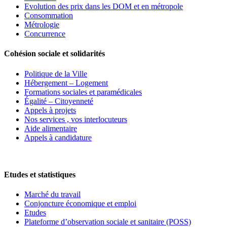
Evolution des prix dans les DOM et en métropole
Consommation
Métrologie
Concurrence
Cohésion sociale et solidarités
Politique de la Ville
Hébergement – Logement
Formations sociales et paramédicales
Égalité – Citoyenneté
Appels à projets
Nos services , vos interlocuteurs
Aide alimentaire
Appels à candidature
Etudes et statistiques
Marché du travail
Conjoncture économique et emploi
Etudes
Plateforme d’observation sociale et sanitaire (POSS)