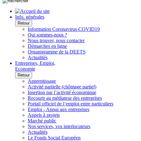
Info. générales
Retour
Information Coronavirus-COVID19
Qui sommes-nous ?
Nous trouver, nous contacter
Démarches en ligne
Organigramme de la DEETS
Actualités
Entreprises, Emploi,
Economie
Retour
Apprentissage
Activité partielle (chômage partiel)
Insertion par l’activité économique
Recourir au médiateur des entreprises
Portail officiel de l’emploi entre particuliers
Emploi - Appui aux entreprises
Appels à projets
Marché public
Nos services, vos interlocuteurs
Actualités
Le Fonds Social Européen