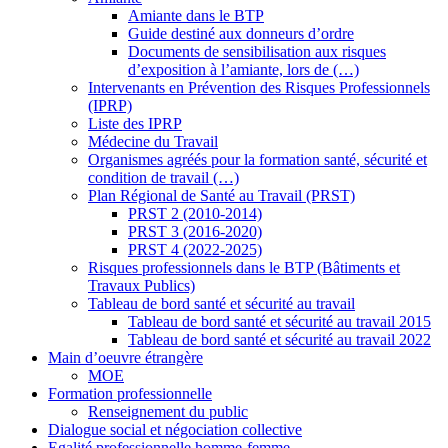
Amiante dans le BTP
Guide destiné aux donneurs d’ordre
Documents de sensibilisation aux risques
d’exposition à l’amiante, lors de (…)
Intervenants en Prévention des Risques Professionnels
(IPRP)
Liste des IPRP
Médecine du Travail
Organismes agréés pour la formation santé, sécurité et
condition de travail (…)
Plan Régional de Santé au Travail (PRST)
PRST 2 (2010-2014)
PRST 3 (2016-2020)
PRST 4 (2022-2025)
Risques professionnels dans le BTP (Bâtiments et
Travaux Publics)
Tableau de bord santé et sécurité au travail
Tableau de bord santé et sécurité au travail 2015
Tableau de bord santé et sécurité au travail 2022
Main d’oeuvre étrangère
MOE
Formation professionnelle
Renseignement du public
Dialogue social et négociation collective
Egalité professionnelle homme-femme