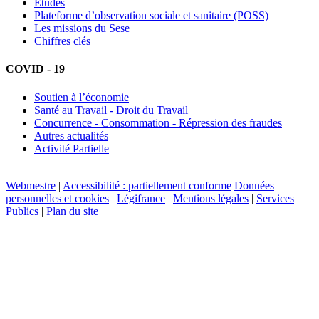
Etudes
Plateforme d’observation sociale et sanitaire (POSS)
Les missions du Sese
Chiffres clés
COVID - 19
Soutien à l’économie
Santé au Travail - Droit du Travail
Concurrence - Consommation - Répression des fraudes
Autres actualités
Activité Partielle
Webmestre
|
Accessibilité : partiellement conforme
Données
personnelles et cookies
|
Légifrance
|
Mentions légales
|
Services
Publics
|
Plan du site