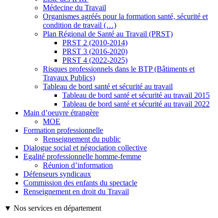
Médecine du Travail
Organismes agréés pour la formation santé, sécurité et
condition de travail (…)
Plan Régional de Santé au Travail (PRST)
PRST 2 (2010-2014)
PRST 3 (2016-2020)
PRST 4 (2022-2025)
Risques professionnels dans le BTP (Bâtiments et
Travaux Publics)
Tableau de bord santé et sécurité au travail
Tableau de bord santé et sécurité au travail 2015
Tableau de bord santé et sécurité au travail 2022
Main d’oeuvre étrangère
MOE
Formation professionnelle
Renseignement du public
Dialogue social et négociation collective
Egalité professionnelle homme-femme
Réunion d’information
Défenseurs syndicaux
Commission des enfants du spectacle
Renseignement en droit du Travail
▼ Nos services en département