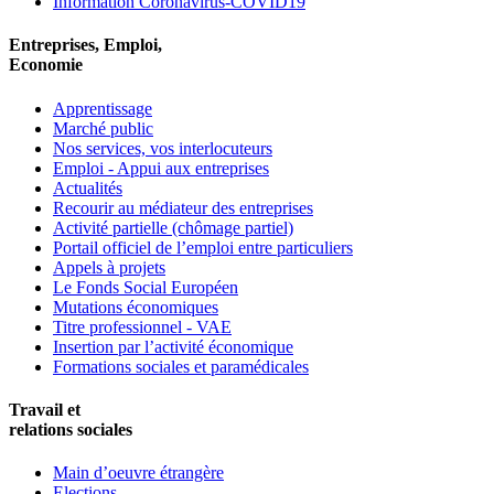
Information Coronavirus-COVID19
Entreprises, Emploi,
Economie
Apprentissage
Marché public
Nos services, vos interlocuteurs
Emploi - Appui aux entreprises
Actualités
Recourir au médiateur des entreprises
Activité partielle (chômage partiel)
Portail officiel de l’emploi entre particuliers
Appels à projets
Le Fonds Social Européen
Mutations économiques
Titre professionnel - VAE
Insertion par l’activité économique
Formations sociales et paramédicales
Travail et
relations sociales
Main d’oeuvre étrangère
Elections