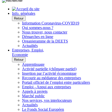
Info. générales
Retour
Information Coronavirus-COVID19
Qui sommes-nous ?
Nous trouver, nous contacter
Démarches en ligne
Organigramme de la DEETS
Actualités
Entreprises, Emploi,
Economie
Retour
Apprentissage
Activité partielle (chômage partiel)
Insertion par l’activité économique
Recourir au médiateur des entreprises
Portail officiel de l’emploi entre particuliers
Emploi - Appui aux entreprises
Appels à projets
Marché public
Nos services, vos interlocuteurs
Actualités
Le Fonds Social Européen