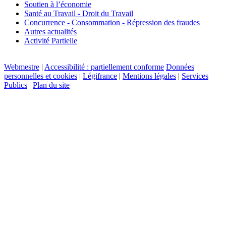
Soutien à l’économie
Santé au Travail - Droit du Travail
Concurrence - Consommation - Répression des fraudes
Autres actualités
Activité Partielle
Webmestre
|
Accessibilité : partiellement conforme
Données
personnelles et cookies
|
Légifrance
|
Mentions légales
|
Services
Publics
|
Plan du site