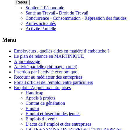
Retour
Soutien à l’économie
Santé au Travail - Droit du Travail
Concurrence - Consommation - Répression des fraudes
Autres actualités
Activité Partielle
Menu
Employeurs , quelles aides en matière d’embauche ?
Le plan de relance en MARTINIQUE
Apprentissage
Activité partielle (chômage partiel)
Insertion par l’activité économique
Recourir au médiateur des entreprises
Portail officiel de l’emploi entre particuliers
Emploi - Appui aux entreprises
Handicap
Appels à projets
Contrat de génération
Emploi
Emploi et Insertion des jeunes
Emplois d’avenir
L’actu de l’emploi et des entreprises
LA TRANSMISSION-REPRISE D’ENTREPRISE