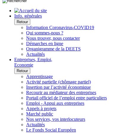
Info. générales
Retour
Information Coronavirus-COVID19
Qui sommes-nous ?
Nous trouver, nous contacter
Démarches en ligne
Organigramme de la DEETS
Actualités
Entreprises, Emploi,
Economie
Retour
Apprentissage
Activité partielle (chômage partiel)
Insertion par l’activité économique
Recourir au médiateur des entreprises
Portail officiel de l’emploi entre particuliers
Emploi - Appui aux entreprises
Appels à projets
Marché public
Nos services, vos interlocuteurs
Actualités
Le Fonds Social Européen