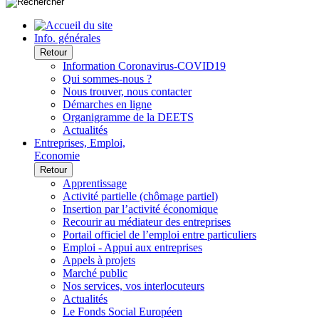
Info. générales
Retour
Information Coronavirus-COVID19
Qui sommes-nous ?
Nous trouver, nous contacter
Démarches en ligne
Organigramme de la DEETS
Actualités
Entreprises, Emploi,
Economie
Retour
Apprentissage
Activité partielle (chômage partiel)
Insertion par l’activité économique
Recourir au médiateur des entreprises
Portail officiel de l’emploi entre particuliers
Emploi - Appui aux entreprises
Appels à projets
Marché public
Nos services, vos interlocuteurs
Actualités
Le Fonds Social Européen