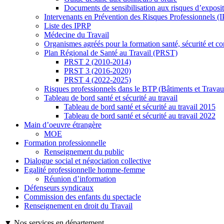
Documents de sensibilisation aux risques d’exposit
Intervenants en Prévention des Risques Professionnels (
Liste des IPRP
Médecine du Travail
Organismes agréés pour la formation santé, sécurité et co
Plan Régional de Santé au Travail (PRST)
PRST 2 (2010-2014)
PRST 3 (2016-2020)
PRST 4 (2022-2025)
Risques professionnels dans le BTP (Bâtiments et Travau
Tableau de bord santé et sécurité au travail
Tableau de bord santé et sécurité au travail 2015
Tableau de bord santé et sécurité au travail 2022
Main d’oeuvre étrangère
MOE
Formation professionnelle
Renseignement du public
Dialogue social et négociation collective
Egalité professionnelle homme-femme
Réunion d’information
Défenseurs syndicaux
Commission des enfants du spectacle
Renseignement en droit du Travail
▼ Nos services en département