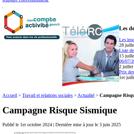
Les de
Les ins
28 juill
Liste d
15 juill
06/07/2
2 juille
Prix des
1er juil
Accueil
>
Travail et relations sociales
>
Actualité
>
Campagne Risqu
Campagne Risque Sismique
Publié le 1er octobre 2024 | Dernière mise à jour le 3 juin 2025