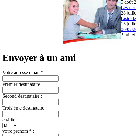
5 août 
Les ins
28 juill
Liste d
15 juill
06/07/2
2 juille
Envoyer à un ami
Votre adresse email *
Premier destinataire :
Second destinataire :
Trois!ème destinataire :
civilite :
votre prenom * :