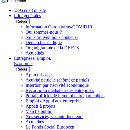
Info. générales
Retour
Information Coronavirus-COVID19
Qui sommes-nous ?
Nous trouver, nous contacter
Démarches en ligne
Organigramme de la DEETS
Actualités
Entreprises, Emploi,
Economie
Retour
Apprentissage
Activité partielle (chômage partiel)
Insertion par l’activité économique
Recourir au médiateur des entreprises
Portail officiel de l’emploi entre particuliers
Emploi - Appui aux entreprises
Appels à projets
Marché public
Nos services, vos interlocuteurs
Actualités
Le Fonds Social Européen