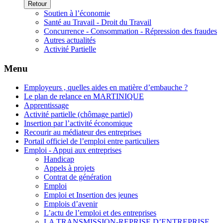
Retour
Soutien à l’économie
Santé au Travail - Droit du Travail
Concurrence - Consommation - Répression des fraudes
Autres actualités
Activité Partielle
Menu
Employeurs , quelles aides en matière d’embauche ?
Le plan de relance en MARTINIQUE
Apprentissage
Activité partielle (chômage partiel)
Insertion par l’activité économique
Recourir au médiateur des entreprises
Portail officiel de l’emploi entre particuliers
Emploi - Appui aux entreprises
Handicap
Appels à projets
Contrat de génération
Emploi
Emploi et Insertion des jeunes
Emplois d’avenir
L’actu de l’emploi et des entreprises
LA TRANSMISSION-REPRISE D’ENTREPRISE