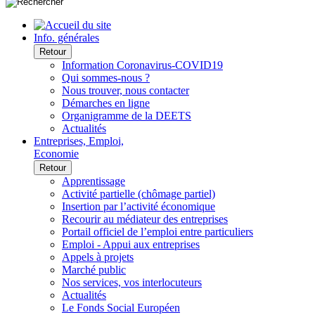
Info. générales
Retour
Information Coronavirus-COVID19
Qui sommes-nous ?
Nous trouver, nous contacter
Démarches en ligne
Organigramme de la DEETS
Actualités
Entreprises, Emploi,
Economie
Retour
Apprentissage
Activité partielle (chômage partiel)
Insertion par l’activité économique
Recourir au médiateur des entreprises
Portail officiel de l’emploi entre particuliers
Emploi - Appui aux entreprises
Appels à projets
Marché public
Nos services, vos interlocuteurs
Actualités
Le Fonds Social Européen