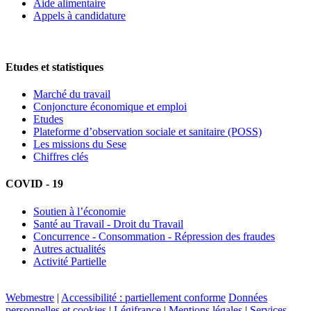
Aide alimentaire
Appels à candidature
Etudes et statistiques
Marché du travail
Conjoncture économique et emploi
Etudes
Plateforme d’observation sociale et sanitaire (POSS)
Les missions du Sese
Chiffres clés
COVID - 19
Soutien à l’économie
Santé au Travail - Droit du Travail
Concurrence - Consommation - Répression des fraudes
Autres actualités
Activité Partielle
Webmestre
|
Accessibilité : partiellement conforme
Données
personnelles et cookies
|
Légifrance
|
Mentions légales
|
Services