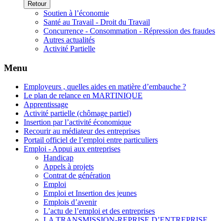
Retour
Soutien à l’économie
Santé au Travail - Droit du Travail
Concurrence - Consommation - Répression des fraudes
Autres actualités
Activité Partielle
Menu
Employeurs , quelles aides en matière d’embauche ?
Le plan de relance en MARTINIQUE
Apprentissage
Activité partielle (chômage partiel)
Insertion par l’activité économique
Recourir au médiateur des entreprises
Portail officiel de l’emploi entre particuliers
Emploi - Appui aux entreprises
Handicap
Appels à projets
Contrat de génération
Emploi
Emploi et Insertion des jeunes
Emplois d’avenir
L’actu de l’emploi et des entreprises
LA TRANSMISSION-REPRISE D’ENTREPRISE