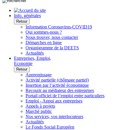
Info. générales
Retour
Information Coronavirus-COVID19
Qui sommes-nous ?
Nous trouver, nous contacter
Démarches en ligne
Organigramme de la DEETS
Actualités
Entreprises, Emploi,
Economie
Retour
Apprentissage
Activité partielle (chômage partiel)
Insertion par l’activité économique
Recourir au médiateur des entreprises
Portail officiel de l’emploi entre particuliers
Emploi - Appui aux entreprises
Appels à projets
Marché public
Nos services, vos interlocuteurs
Actualités
Le Fonds Social Européen