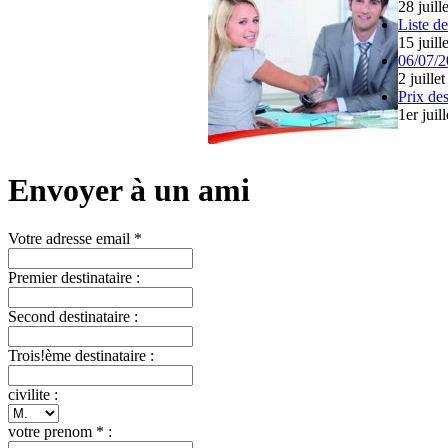
28 juill
Liste d
15 juill
06/07/2
2 juille
Prix des
1er juil
Envoyer à un ami
Votre adresse email *
Premier destinataire :
Second destinataire :
Trois!ème destinataire :
civilite :
votre prenom * :