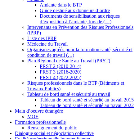
Amiante dans le BTP
Guide destiné aux donneurs d’ordre
Documents de sensibilisation aux risques
d’exposition à l’amiante, lors de (…)
Intervenants en Prévention des Risques Professionnels
(IPRP)
Liste des IPRP
Médecine du Travail
Organismes agréés pour la formation santé, sécurité et
condition de travail (…)
Plan Régional de Santé au Travail (PRST)
PRST 2 (2010-2014)
PRST 3 (2016-2020)
PRST 4 (2022-2025)
Risques professionnels dans le BTP (Bâtiments et
Travaux Publics)
Tableau de bord santé et sécurité au travail
Tableau de bord santé et sécurité au travail 2015
Tableau de bord santé et sécurité au travail 2022
Main d’oeuvre étrangère
MOE
Formation professionnelle
Renseignement du public
Dialogue social et négociation collective
Egalité professionnelle homme-femme