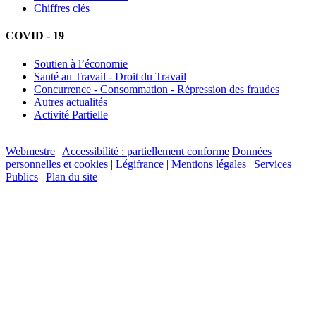
Chiffres clés
COVID - 19
Soutien à l’économie
Santé au Travail - Droit du Travail
Concurrence - Consommation - Répression des fraudes
Autres actualités
Activité Partielle
Webmestre
|
Accessibilité : partiellement conforme
Données
personnelles et cookies
|
Légifrance
|
Mentions légales
|
Services
Publics
|
Plan du site