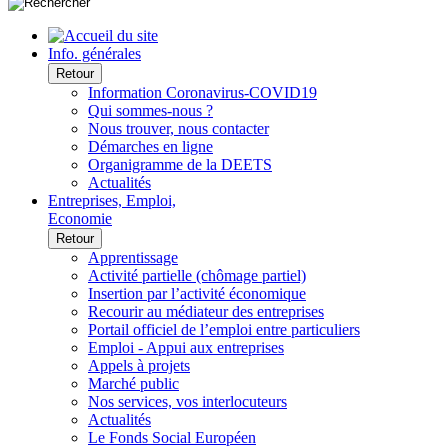
Info. générales
Retour
Information Coronavirus-COVID19
Qui sommes-nous ?
Nous trouver, nous contacter
Démarches en ligne
Organigramme de la DEETS
Actualités
Entreprises, Emploi,
Economie
Retour
Apprentissage
Activité partielle (chômage partiel)
Insertion par l’activité économique
Recourir au médiateur des entreprises
Portail officiel de l’emploi entre particuliers
Emploi - Appui aux entreprises
Appels à projets
Marché public
Nos services, vos interlocuteurs
Actualités
Le Fonds Social Européen