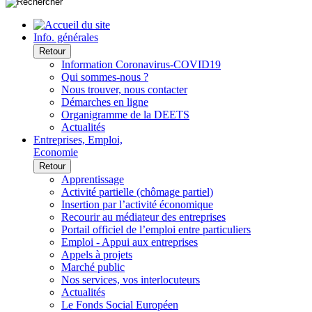
Info. générales
Retour
Information Coronavirus-COVID19
Qui sommes-nous ?
Nous trouver, nous contacter
Démarches en ligne
Organigramme de la DEETS
Actualités
Entreprises, Emploi,
Economie
Retour
Apprentissage
Activité partielle (chômage partiel)
Insertion par l’activité économique
Recourir au médiateur des entreprises
Portail officiel de l’emploi entre particuliers
Emploi - Appui aux entreprises
Appels à projets
Marché public
Nos services, vos interlocuteurs
Actualités
Le Fonds Social Européen