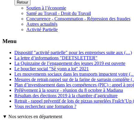
Retour
Soutien à l’économie
Santé au Travail - Droit du Travail
Concurrence - Consommation - Répression des fraudes
Autres actualités
Activité Partielle
Menu
Dispositif "activité partielle" pour les entreprises suite aux (…)
La lettre d’informations "DEETSLETTER"
La Quinzaine de l’engagement des jeunes 2019 est ouverte
Le bouclier social "Sè yonn a lot" 2021
Les mouvements sociaux dans les transports impactent votre (
Mesures de retrait-rappel sur de la farine de sarrasin complète 
Plan d’investissement dans les compétences (PIC) : appel à pro
Prélèvement à la source - réunion du 8 octobre à Madiana
Résultats des élections 2019 à la chambre d’agriculture
Retrait - rappel préventif de lots de pizzas surgelées Fraîch’Up
Vous recherchez une formation ?
▼ Nos services en département