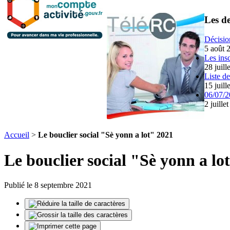
Les de
Décisio
5 août 
Les ins
28 juill
Liste d
15 juill
06/07/2
2 juille
Accueil
>
Le bouclier social "Sè yonn a lot" 2021
Le bouclier social "Sè yonn a lo
Publié le 8 septembre 2021