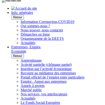
Info. générales
Retour
Information Coronavirus-COVID19
Qui sommes-nous ?
Nous trouver, nous contacter
Démarches en ligne
Organigramme de la DEETS
Actualités
Entreprises, Emploi,
Economie
Retour
Apprentissage
Activité partielle (chômage partiel)
Insertion par l’activité économique
Recourir au médiateur des entreprises
Portail officiel de l’emploi entre particuliers
Emploi - Appui aux entreprises
Appels à projets
Marché public
Nos services, vos interlocuteurs
Actualités
Le Fonds Social Européen