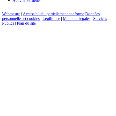
Activité Partielle
Webmestre
|
Accessibilité : partiellement conforme
Données
personnelles et cookies
|
Légifrance
|
Mentions légales
|
Services
Publics
|
Plan du site