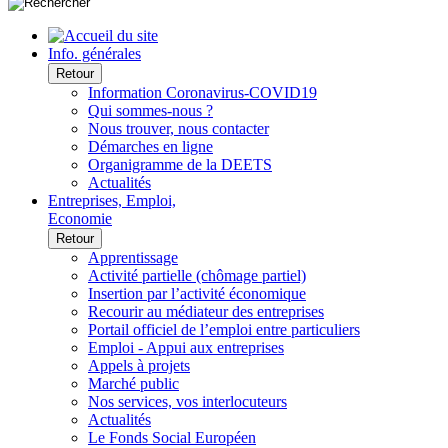
Info. générales
Retour
Information Coronavirus-COVID19
Qui sommes-nous ?
Nous trouver, nous contacter
Démarches en ligne
Organigramme de la DEETS
Actualités
Entreprises, Emploi,
Economie
Retour
Apprentissage
Activité partielle (chômage partiel)
Insertion par l’activité économique
Recourir au médiateur des entreprises
Portail officiel de l’emploi entre particuliers
Emploi - Appui aux entreprises
Appels à projets
Marché public
Nos services, vos interlocuteurs
Actualités
Le Fonds Social Européen