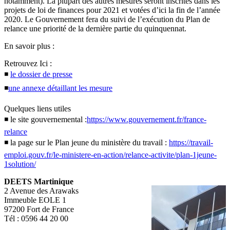
notamment). La plupart des autres mesures seront inscrites dans les
projets de loi de finances pour 2021 et votées d’ici la fin de l’année
2020. Le Gouvernement fera du suivi de l’exécution du Plan de
relance une priorité de la dernière partie du quinquennat.
En savoir plus :
Retrouvez Ici :
◾
le dossier de presse
◾
une annexe détaillant les mesure
Quelques liens utiles
◾ le site gouvernemental :
https://www.gouvernement.fr/france-
relance
◾ la page sur le Plan jeune du ministère du travail :
https://travail-
emploi.gouv.fr/le-ministere-en-action/relance-activite/plan-1jeune-
1solution/
DEETS Martinique
2 Avenue des Arawaks
Immeuble EOLE 1
97200 Fort de France
Tél : 0596 44 20 00