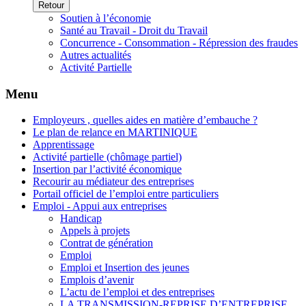
Retour
Soutien à l’économie
Santé au Travail - Droit du Travail
Concurrence - Consommation - Répression des fraudes
Autres actualités
Activité Partielle
Menu
Employeurs , quelles aides en matière d’embauche ?
Le plan de relance en MARTINIQUE
Apprentissage
Activité partielle (chômage partiel)
Insertion par l’activité économique
Recourir au médiateur des entreprises
Portail officiel de l’emploi entre particuliers
Emploi - Appui aux entreprises
Handicap
Appels à projets
Contrat de génération
Emploi
Emploi et Insertion des jeunes
Emplois d’avenir
L’actu de l’emploi et des entreprises
LA TRANSMISSION-REPRISE D’ENTREPRISE