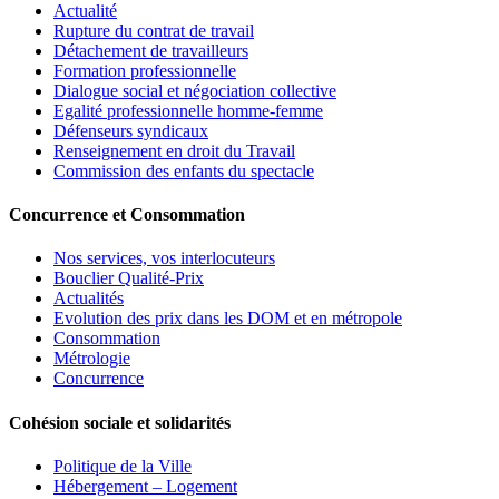
Actualité
Rupture du contrat de travail
Détachement de travailleurs
Formation professionnelle
Dialogue social et négociation collective
Egalité professionnelle homme-femme
Défenseurs syndicaux
Renseignement en droit du Travail
Commission des enfants du spectacle
Concurrence et Consommation
Nos services, vos interlocuteurs
Bouclier Qualité-Prix
Actualités
Evolution des prix dans les DOM et en métropole
Consommation
Métrologie
Concurrence
Cohésion sociale et solidarités
Politique de la Ville
Hébergement – Logement