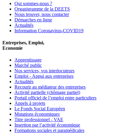
Qui sommes-nous ?
Organigramme de la DEETS
Nous trouver, nous contacter
Démarches en ligne
Actualités
Information Coronavirus-COVID19
Entreprises, Emploi,
Economie
Apprentissage
Marché public
Nos services, vos interlocuteurs
Emploi - Appui aux entreprises
Actualités
Recourir au médiateur des entreprises
Activité partielle (chômage partiel)
Portail officiel de l’emploi entre particuliers
Appels à projets
Le Fonds Social Européen
Mutations économiques
Titre professionnel - VAE
Insertion par l’activité économique
Formations sociales et paramédicales