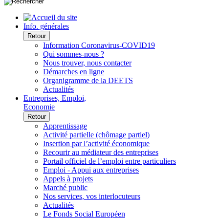
Info. générales
Retour
Information Coronavirus-COVID19
Qui sommes-nous ?
Nous trouver, nous contacter
Démarches en ligne
Organigramme de la DEETS
Actualités
Entreprises, Emploi,
Economie
Retour
Apprentissage
Activité partielle (chômage partiel)
Insertion par l’activité économique
Recourir au médiateur des entreprises
Portail officiel de l’emploi entre particuliers
Emploi - Appui aux entreprises
Appels à projets
Marché public
Nos services, vos interlocuteurs
Actualités
Le Fonds Social Européen