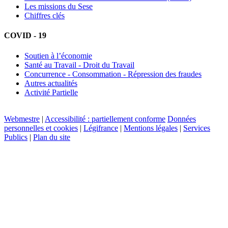
Les missions du Sese
Chiffres clés
COVID - 19
Soutien à l’économie
Santé au Travail - Droit du Travail
Concurrence - Consommation - Répression des fraudes
Autres actualités
Activité Partielle
Webmestre
|
Accessibilité : partiellement conforme
Données
personnelles et cookies
|
Légifrance
|
Mentions légales
|
Services
Publics
|
Plan du site