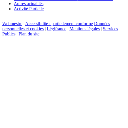
Autres actualités
Activité Partielle
Webmestre
|
Accessibilité : partiellement conforme
Données
personnelles et cookies
|
Légifrance
|
Mentions légales
|
Services
Publics
|
Plan du site