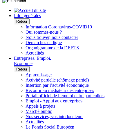
Info. générales
Retour
Information Coronavirus-COVID19
Qui sommes-nous ?
Nous trouver, nous contacter
Démarches en ligne
Organigramme de la DEETS
Actualités
Entreprises, Emploi,
Economie
Retour
Apprentissage
Activité partielle (chômage partiel)
Insertion par l’activité économique
Recourir au médiateur des entreprises
Portail officiel de l’emploi entre particuliers
Emploi - Appui aux entreprises
Appels à projets
Marché public
Nos services, vos interlocuteurs
Actualités
Le Fonds Social Européen