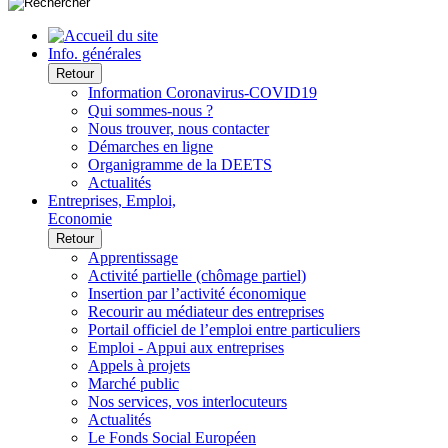
Info. générales
Retour
Information Coronavirus-COVID19
Qui sommes-nous ?
Nous trouver, nous contacter
Démarches en ligne
Organigramme de la DEETS
Actualités
Entreprises, Emploi,
Economie
Retour
Apprentissage
Activité partielle (chômage partiel)
Insertion par l’activité économique
Recourir au médiateur des entreprises
Portail officiel de l’emploi entre particuliers
Emploi - Appui aux entreprises
Appels à projets
Marché public
Nos services, vos interlocuteurs
Actualités
Le Fonds Social Européen