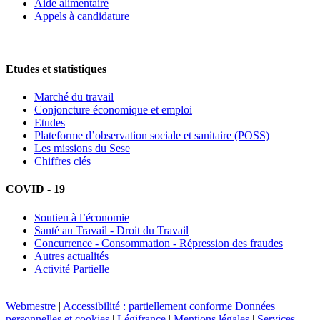
Aide alimentaire
Appels à candidature
Etudes et statistiques
Marché du travail
Conjoncture économique et emploi
Etudes
Plateforme d’observation sociale et sanitaire (POSS)
Les missions du Sese
Chiffres clés
COVID - 19
Soutien à l’économie
Santé au Travail - Droit du Travail
Concurrence - Consommation - Répression des fraudes
Autres actualités
Activité Partielle
Webmestre
|
Accessibilité : partiellement conforme
Données
personnelles et cookies
|
Légifrance
|
Mentions légales
|
Services