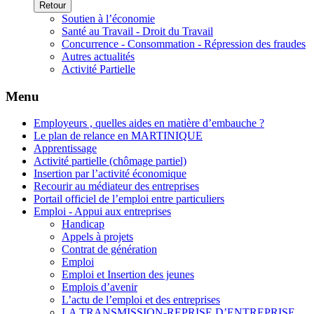
Retour
Soutien à l’économie
Santé au Travail - Droit du Travail
Concurrence - Consommation - Répression des fraudes
Autres actualités
Activité Partielle
Menu
Employeurs , quelles aides en matière d’embauche ?
Le plan de relance en MARTINIQUE
Apprentissage
Activité partielle (chômage partiel)
Insertion par l’activité économique
Recourir au médiateur des entreprises
Portail officiel de l’emploi entre particuliers
Emploi - Appui aux entreprises
Handicap
Appels à projets
Contrat de génération
Emploi
Emploi et Insertion des jeunes
Emplois d’avenir
L’actu de l’emploi et des entreprises
LA TRANSMISSION-REPRISE D’ENTREPRISE