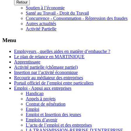
Retour
Soutien à l’économie
Santé au Travail - Droit du Travail
Concurrence - Consommation - Répression des fraudes
Autres actualités
Activité Partielle
Menu
Employeurs , quelles aides en matière d’embauche ?
Le plan de relance en MARTINIQUE
Apprentissage
Activité partielle (chômage partiel)
Insertion par l’activité économique
Recourir au médiateur des entreprises
Portail officiel de l’emploi entre particuliers
Emploi - Appui aux entreprises
Handicap
Appels à projets
Contrat de génération
Emploi
Emploi et Insertion des jeunes
Emplois d’avenir
L’actu de l’emploi et des entreprises
LA TRANSMISSION-REPRISE D’ENTREPRISE