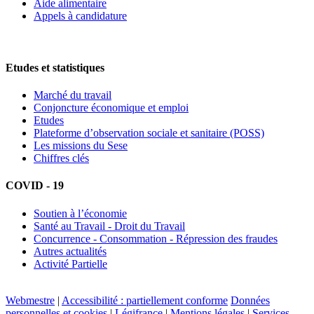
Aide alimentaire
Appels à candidature
Etudes et statistiques
Marché du travail
Conjoncture économique et emploi
Etudes
Plateforme d’observation sociale et sanitaire (POSS)
Les missions du Sese
Chiffres clés
COVID - 19
Soutien à l’économie
Santé au Travail - Droit du Travail
Concurrence - Consommation - Répression des fraudes
Autres actualités
Activité Partielle
Webmestre
|
Accessibilité : partiellement conforme
Données
personnelles et cookies
|
Légifrance
|
Mentions légales
|
Services