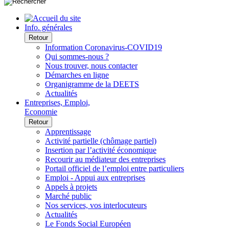
Info. générales
Retour
Information Coronavirus-COVID19
Qui sommes-nous ?
Nous trouver, nous contacter
Démarches en ligne
Organigramme de la DEETS
Actualités
Entreprises, Emploi,
Economie
Retour
Apprentissage
Activité partielle (chômage partiel)
Insertion par l’activité économique
Recourir au médiateur des entreprises
Portail officiel de l’emploi entre particuliers
Emploi - Appui aux entreprises
Appels à projets
Marché public
Nos services, vos interlocuteurs
Actualités
Le Fonds Social Européen