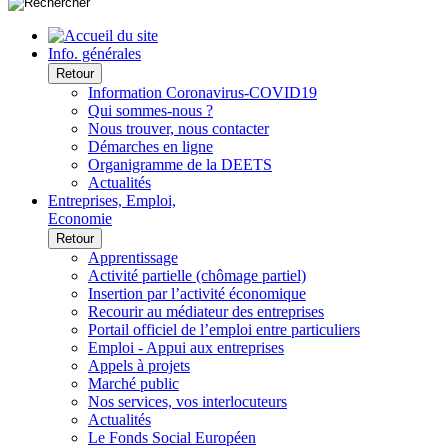
Info. générales
Retour
Information Coronavirus-COVID19
Qui sommes-nous ?
Nous trouver, nous contacter
Démarches en ligne
Organigramme de la DEETS
Actualités
Entreprises, Emploi,
Economie
Retour
Apprentissage
Activité partielle (chômage partiel)
Insertion par l’activité économique
Recourir au médiateur des entreprises
Portail officiel de l’emploi entre particuliers
Emploi - Appui aux entreprises
Appels à projets
Marché public
Nos services, vos interlocuteurs
Actualités
Le Fonds Social Européen