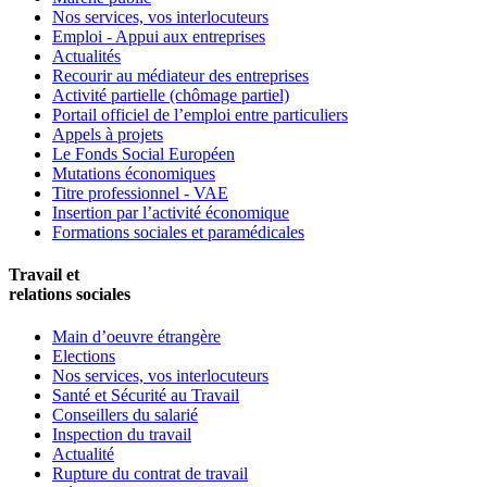
Nos services, vos interlocuteurs
Emploi - Appui aux entreprises
Actualités
Recourir au médiateur des entreprises
Activité partielle (chômage partiel)
Portail officiel de l’emploi entre particuliers
Appels à projets
Le Fonds Social Européen
Mutations économiques
Titre professionnel - VAE
Insertion par l’activité économique
Formations sociales et paramédicales
Travail et
relations sociales
Main d’oeuvre étrangère
Elections
Nos services, vos interlocuteurs
Santé et Sécurité au Travail
Conseillers du salarié
Inspection du travail
Actualité
Rupture du contrat de travail