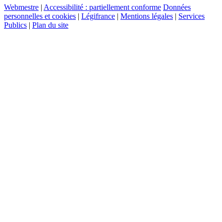
Webmestre
|
Accessibilité : partiellement conforme
Données
personnelles et cookies
|
Légifrance
|
Mentions légales
|
Services
Publics
|
Plan du site