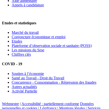
Aide alimentaire
Appels à candidature
Etudes et statistiques
Marché du travail
Conjoncture économique et emploi
Etudes
Plateforme d’observation sociale et sanitaire (POSS)
Les missions du Sese
Chiffres clés
COVID - 19
Soutien à l’économie
Santé au Travail - Droit du Travail
Concurrence - Consommation - Répression des fraudes
Autres actualités
Activité Partielle
Webmestre
|
Accessibilité : partiellement conforme
Données
personnelles et cookies
|
Légifrance
|
Mentions légales
|
Services