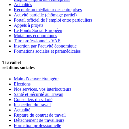
Actualités
Recourir au médiateur des entreprises
Activité partielle (chômage partiel)
Portail officiel de l’emploi entre particuliers
Appels à projets
Le Fonds Social Européen
Mutations économiques
Titre professionnel - VAE
Insertion par l’activité économique
Formations sociales et paramédicales
Travail et
relations sociales
Main d’oeuvre étrangère
Elections
Nos services, vos interlocuteurs
Santé et Sécurité au Travail
Conseillers du salarié
Inspection du travail
Actualité
Rupture du contrat de travail
Détachement de travailleurs
Formation professionnelle