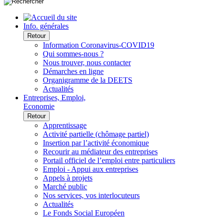
Info. générales
Retour
Information Coronavirus-COVID19
Qui sommes-nous ?
Nous trouver, nous contacter
Démarches en ligne
Organigramme de la DEETS
Actualités
Entreprises, Emploi,
Economie
Retour
Apprentissage
Activité partielle (chômage partiel)
Insertion par l’activité économique
Recourir au médiateur des entreprises
Portail officiel de l’emploi entre particuliers
Emploi - Appui aux entreprises
Appels à projets
Marché public
Nos services, vos interlocuteurs
Actualités
Le Fonds Social Européen