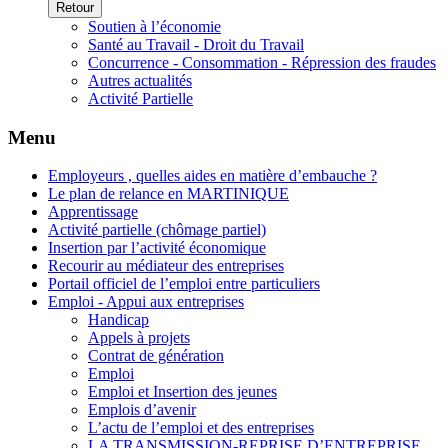
Retour
Soutien à l’économie
Santé au Travail - Droit du Travail
Concurrence - Consommation - Répression des fraudes
Autres actualités
Activité Partielle
Menu
Employeurs , quelles aides en matière d’embauche ?
Le plan de relance en MARTINIQUE
Apprentissage
Activité partielle (chômage partiel)
Insertion par l’activité économique
Recourir au médiateur des entreprises
Portail officiel de l’emploi entre particuliers
Emploi - Appui aux entreprises
Handicap
Appels à projets
Contrat de génération
Emploi
Emploi et Insertion des jeunes
Emplois d’avenir
L’actu de l’emploi et des entreprises
LA TRANSMISSION-REPRISE D’ENTREPRISE