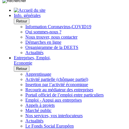
Info. générales
Retour
Information Coronavirus-COVID19
Qui sommes-nous ?
Nous trouver, nous contacter
Démarches en ligne
Organigramme de la DEETS
Actualités
Entreprises, Emploi,
Economie
Retour
Apprentissage
Activité partielle (chômage partiel)
Insertion par l’activité économique
Recourir au médiateur des entreprises
Portail officiel de l’emploi entre particuliers
Emploi - Appui aux entreprises
Appels à projets
Marché public
Nos services, vos interlocuteurs
Actualités
Le Fonds Social Européen