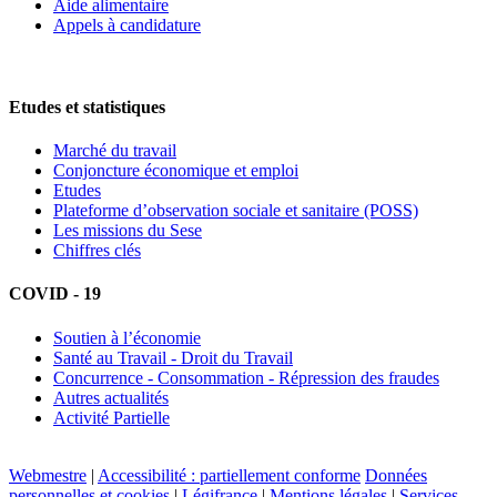
Aide alimentaire
Appels à candidature
Etudes et statistiques
Marché du travail
Conjoncture économique et emploi
Etudes
Plateforme d’observation sociale et sanitaire (POSS)
Les missions du Sese
Chiffres clés
COVID - 19
Soutien à l’économie
Santé au Travail - Droit du Travail
Concurrence - Consommation - Répression des fraudes
Autres actualités
Activité Partielle
Webmestre
|
Accessibilité : partiellement conforme
Données
personnelles et cookies
|
Légifrance
|
Mentions légales
|
Services